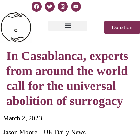
Donation
Texto de la Declaración
Casablanca 2023
Declaración Génesis
Revista de prensa
In Casablanca, experts
from around the world
call for the universal
abolition of surrogacy
March 2, 2023
Jason Moore – UK Daily News