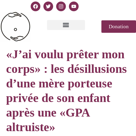
Donation
Texto de la Declaración
Casablanca 2023
Declaración Génesis
Revista de prensa
«J’ai voulu prêter mon
corps» : les désillusions
d’une mère porteuse
privée de son enfant
après une «GPA
altruiste»