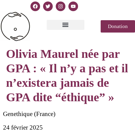
Donation
Texto de la Declaración
Casablanca 2023
Declaración Génesis
Revista de prensa
Olivia Maurel née par
GPA : « Il n’y a pas et il
n’existera jamais de
GPA dite “éthique” »
Genethique (France)
24 février 2025