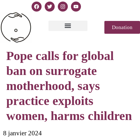
Donation
Texto de la Declaración
Casablanca 2023
Declaración Génesis
Revista de prensa
Pope calls for global
ban on surrogate
motherhood, says
practice exploits
women, harms children
8 janvier 2024