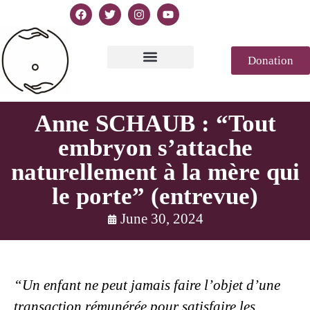
Donation
Text of Declaration
Casablanca 2023
Declaration Genesis
Press review
Anne SCHAUB : “Tout
embryon s’attache
naturellement à la mère qui
le porte” (entrevue)
June 30, 2024
“Un enfant ne peut jamais faire l’objet d’une
transaction rémunérée pour satisfaire les