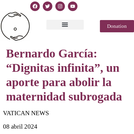
Donation
Text of Declaration
Casablanca 2023
Declaration Genesis
Press review
Bernardo García:
“Dignitas infinita”, un
aporte para abolir la
maternidad subrogada
VATICAN NEWS
08 abril 2024