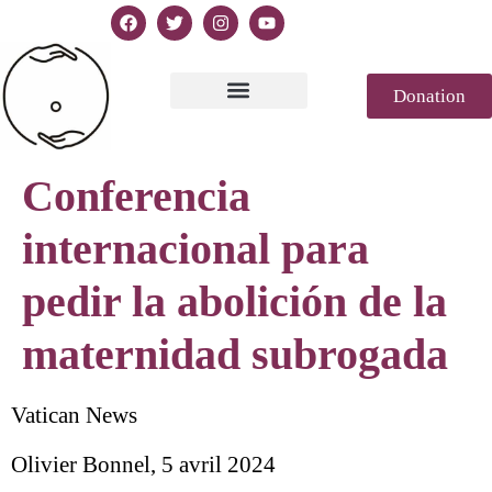
Donation
Text of Declaration
Casablanca 2023
Declaration Genesis
Press review
Conferencia
internacional para
pedir la abolición de la
maternidad subrogada
Vatican News
Olivier Bonnel, 5 avril 2024