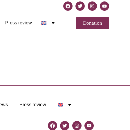
Donation
Press review
ews
Press review