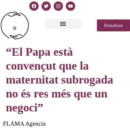
Donation
Text of Declaration
Casablanca 2023
Declaration Genesis
Press review
“El Papa està
convençut que la
maternitat subrogada
no és res més que un
negoci”
FLAMA Agencia