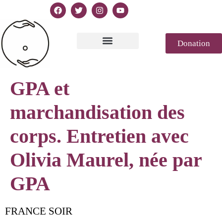
Donation
Text of Declaration
Casablanca 2023
Declaration Genesis
Press review
GPA et
marchandisation des
corps. Entretien avec
Olivia Maurel, née par
GPA
FRANCE SOIR