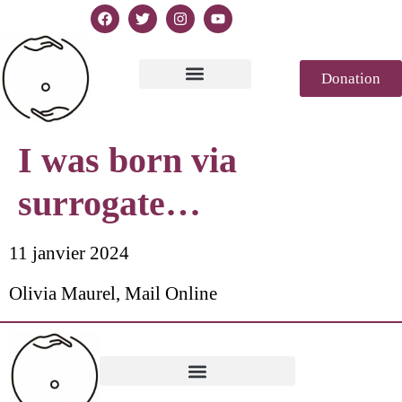
Donation
Text of Declaration
Casablanca 2023
Declaration Genesis
Press review
I was born via
surrogate…
11 janvier 2024
Olivia Maurel, Mail Online