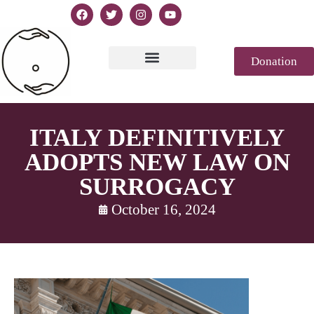
Donation
Text of Declaration
Casablanca 2023
Declaration Genesis
Press review
ITALY DEFINITIVELY
ADOPTS NEW LAW ON
SURROGACY
October 16, 2024