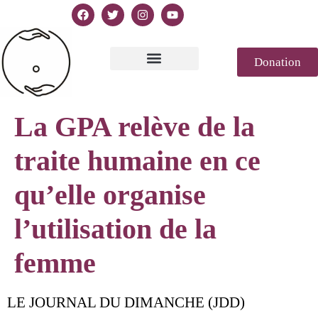
Donation
Text of Declaration
Casablanca 2023
Declaration Genesis
Press review
La GPA relève de la
traite humaine en ce
qu’elle organise
l’utilisation de la
femme
LE JOURNAL DU DIMANCHE (JDD)