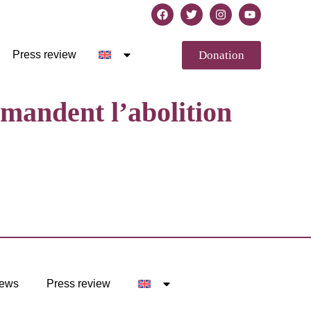
Donation
Press review
mandent l’abolition
ews
Press review