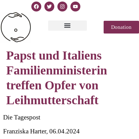
Donation
Text of Declaration
Casablanca 2023
Declaration Genesis
Press review
Papst und Italiens
Familienministerin
treffen Opfer von
Leihmutterschaft
Die Tagespost
Franziska Harter,
06.04.2024