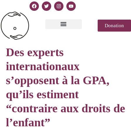
Donation
Text of Declaration
Casablanca 2023
Declaration Genesis
Press review
Des experts
internationaux
s’opposent à la GPA,
qu’ils estiment
“contraire aux droits de
l’enfant”