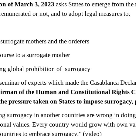
on of March 3, 2023
asks States to emerge from the r
 remunerated or not, and to adopt legal measures to:
 surrogate mothers and the orderers
course to a surrogate mother
ring global prohibition of surrogacy
l seminar of experts which made the Casablanca Decla
man of the Human and Constitutional Rights Co
e pressure taken on States to impose surrogacy, p
ing surrogacy in another countries are wrong in doing 
itional values. Every country would grow with own v
countries to embrace surrogacy.” (
video
)