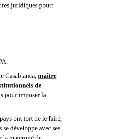
ures juridiques pour:
PA.
 de Casablanca,
maître
titutionnels de
ts pour imposer la
ays ont tort de le faire,
s se développe avec ses
r la maternité de