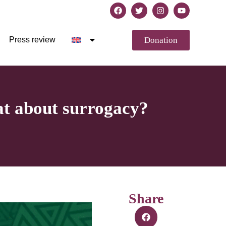
Donation
Press review
t about surrogacy?
Share