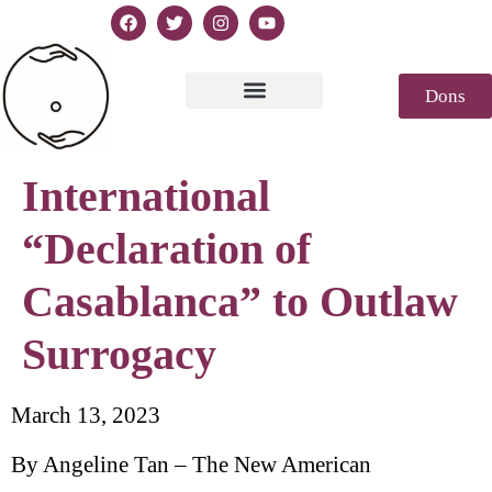
Dons
Texte de la Déclaration
Casablanca 2023
Déclaration Genèse
Revue de presse
International
“Declaration of
Casablanca” to Outlaw
Surrogacy
March 13, 2023
By Angeline Tan – The New American