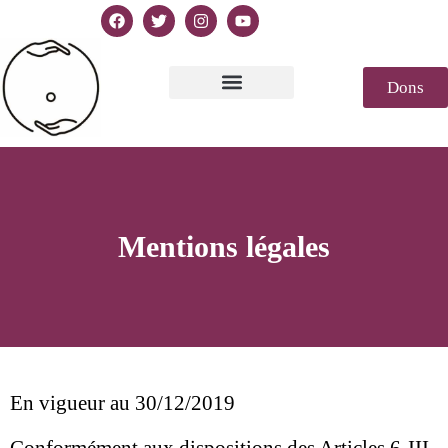
Dons
Texte de la Déclaration
Casablanca 2023
Déclaration Genèse
Revue de presse
Mentions légales
En vigueur au 30/12/2019