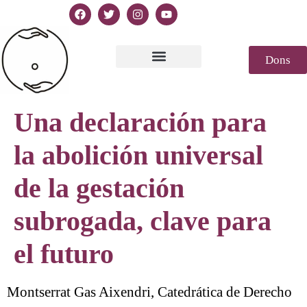
Dons
Texte de la Déclaration
Casablanca 2023
Déclaration Genèse
Revue de presse
Una declaración para
la abolición universal
de la gestación
subrogada, clave para
el futuro
Montserrat Gas Aixendri, Catedrática de Derecho