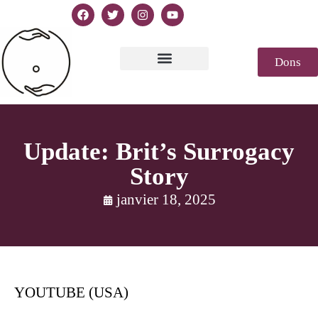
Dons
Texte de la Déclaration
Casablanca 2023
Déclaration Genèse
Revue de presse
Update: Brit’s Surrogacy
Story
janvier 18, 2025
YOUTUBE (USA)